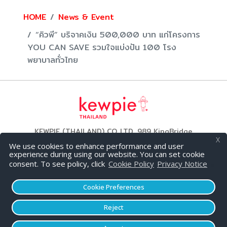
HOME
News & Event
“คิวพี” บริจาคเงิน 500,000 บาท แก่โครงการ
YOU CAN SAVE รวมใจแบ่งปัน 100 โรง
พยาบาลทั่วไทย
KEWPIE (THAILAND) CO.,LTD. 989 KingBridge
X
Tower (26 Fl.) Rama 3 Road, Bang Phong Phang,
We use cookies to enhance performance and user
experience during using our website. You can set cookie
Yannawa, Bangkok 10120 THAILAND
consent. To see policy, click
Cookie Policy
Privacy Notice
Tel: +662 294 5115 Fax: +662 294 5424
Cookie Preferences
Reject
© 2026 KEWPIE (THAILAND) CO.,LTD. All Rights
Reserved,
Privacy Policy
and
Cookies policy