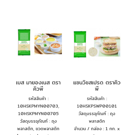
เบส มายองเนส ตรา
แซนวิชสเปรด ตราคิว
คิวพี
พี
รหัสสินค้า :
รหัสสินค้า :
10HSKPMYN00703,
10HSKPSWP00101
10HSKPMYN00705
วัสดุบรรจุภัณฑ์ : ถุง
วัสดุบรรจุภัณฑ์ : ถุง
พลาสติก
พลาสติก, ขวดพลาสติก
จำนวน / กล่อง : 1 กก. x