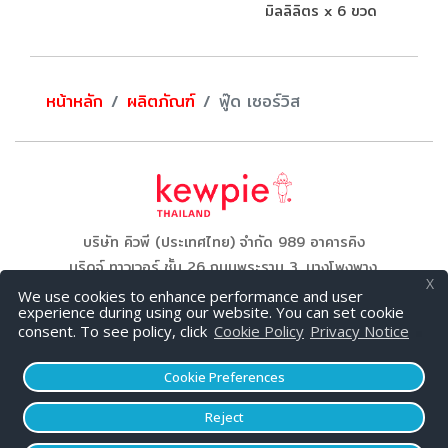
มิลลิลิตร x 6 ขวด
หน้าหลัก
ผลิตภัณฑ์
ฟู๊ด เซอร์วิส
บริษัท คิวพี (ประเทศไทย) จำกัด 989 อาคารคิง
บริดจ์ ทาวเวอร์ ชั้น 26 ถนนพระราม 3, บางโพงพาง,
X
ยานนาวา, กรุงเทพมหานคร 10120
We use cookies to enhance performance and user
experience during using our website. You can set cookie
โทร: 02 294 5115 แฟกซ์: 02 294 5424
consent. To see policy, click
Cookie Policy
Privacy Notice
Cookie Preferences
© 2026 KEWPIE (THAILAND) CO.,LTD. All Rights
Reject
Reserved,
นโยบายคุ้มครองข้อมูลส่วนบุคคล
และ
นโบายใช้